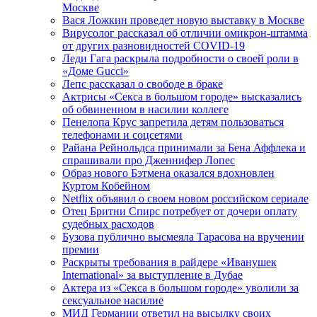
Москве
Вася Ложкин проведет новую выставку в Москве
Вирусолог рассказал об отличии омикрон-штамма
от других разновидностей COVID-19
Леди Гага раскрыла подробности о своей роли в
«Доме Gucci»
Лепс рассказал о свободе в браке
Актрисы «Секса в большом городе» высказались
об обвиненном в насилии коллеге
Пенелопа Крус запретила детям пользоваться
телефонами и соцсетями
Райана Рейнольдса принимали за Бена Аффлека и
спрашивали про Дженнифер Лопес
Образ нового Бэтмена оказался вдохновлен
Куртом Кобейном
Netflix объявил о своем новом российском сериале
Отец Бритни Спирс потребует от дочери оплату
судебных расходов
Бузова публично высмеяла Тарасова на вручении
премии
Раскрыты требования в райдере «Иванушек
International» за выступление в Дубае
Актера из «Секса в большом городе» уволили за
сексуальное насилие
МИД Германии ответил на высылку своих