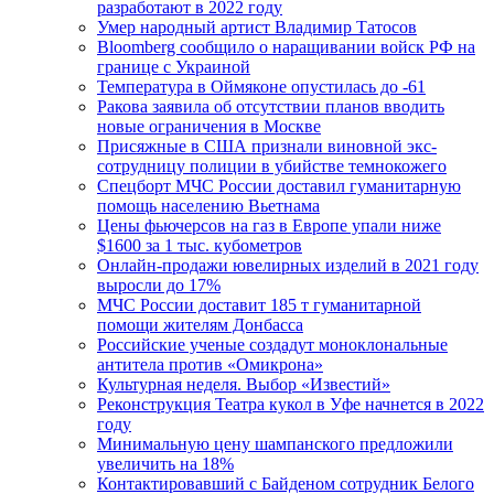
разработают в 2022 году
Умер народный артист Владимир Татосов
Bloomberg сообщило о наращивании войск РФ на
границе с Украиной
Температура в Оймяконе опустилась до -61
Ракова заявила об отсутствии планов вводить
новые ограничения в Москве
Присяжные в США признали виновной экс-
сотрудницу полиции в убийстве темнокожего
Спецборт МЧС России доставил гуманитарную
помощь населению Вьетнама
Цены фьючерсов на газ в Европе упали ниже
$1600 за 1 тыс. кубометров
Онлайн-продажи ювелирных изделий в 2021 году
выросли до 17%
МЧС России доставит 185 т гуманитарной
помощи жителям Донбасса
Российские ученые создадут моноклональные
антитела против «Омикрона»
Культурная неделя. Выбор «Известий»
Реконструкция Театра кукол в Уфе начнется в 2022
году
Минимальную цену шампанского предложили
увеличить на 18%
Контактировавший с Байденом сотрудник Белого