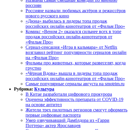
Названы самые смешные комедии по мнению
россиян
Россияне назвали любимых актёров и режиссёров
нового русского кино
«Дюна» выбилась в лидеры топа продаж
российских онлайн-кинотеатров от «Фильм Про»
Комикс «Веном 2» оказался сильнее всех в топе
продаж российских онлайн-кинотеатров от
«Фильм Про»
Сериал-сенсация «Игра в кальмара» от Netflix
возглавил рейтинг популярности сериалов онлайн
на «Фильм Про»
Фильмы про животных, которые развеселят, когда
грустно
«Чёрная Вдова» вышла в лидеры топа продаж
российских онлайн-кинотеатров от «Фильм Про»
Самые популярные сериалы августа на smotrim.ru
Рубрика:
Культура
В Китае разработали цифрового прокурора
Оценена эффективность препарата от COVID-19
на основе антител
Жители трех пилотных регионов смогут оформить
первые цифровые паспорта
Умер озвучивавший Дамблдора из «Гарри
Поттера» актер Ярославцев