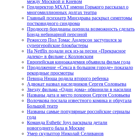
между Москвой и Киевом
Гендиректор МХАТ имени Горького рассказал о
многомиллионных долгах театра
Главный психиатр Минздрава раскрыл симптомы
постковидного синдрома
Продюсер бондианы оценила возможность сделать
Бонда небинарной персоной
Режиссер Пол Томас Андерсон заступился за
супергеройские блокбастеры
На Netflix подали иск из-за песни «Прекрасное
далеко» в фильме с Козловским
Европейская киноакадемия объявила фильм года
Продолжение «Секса в большом городе» показало
рекордные просмотры
Певица Нюша родила второго ребенка
Адвокат назвал наследников Сергея Соловьева
Звезду фильма «Один дома» обвинили в насилии
Названы дата и место похорон Сергея Соловьева
Волочкова послала известного комика и обругала
Большой театр
Названы самые популярные российские сериалы
года
Команда Esthetic Joys раскрыла детали
новогоднего бала в Москве
Умер скульптор Николай Селиванов