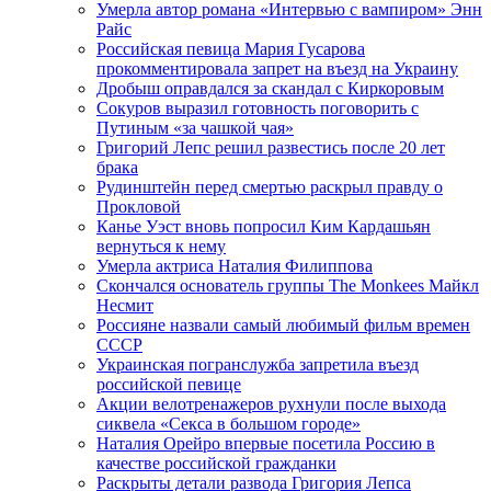
Умерла автор романа «Интервью с вампиром» Энн
Райс
Российская певица Мария Гусарова
прокомментировала запрет на въезд на Украину
Дробыш оправдался за скандал с Киркоровым
Сокуров выразил готовность поговорить с
Путиным «за чашкой чая»
Григорий Лепс решил развестись после 20 лет
брака
Рудинштейн перед смертью раскрыл правду о
Прокловой
Канье Уэст вновь попросил Ким Кардашьян
вернуться к нему
Умерла актриса Наталия Филиппова
Скончался основатель группы The Monkees Майкл
Несмит
Россияне назвали самый любимый фильм времен
СССР
Украинская погранслужба запретила въезд
российской певице
Акции велотренажеров рухнули после выхода
сиквела «Секса в большом городе»
Наталия Орейро впервые посетила Россию в
качестве российской гражданки
Раскрыты детали развода Григория Лепса