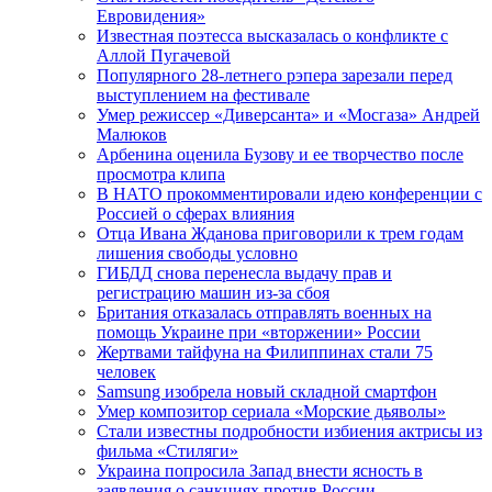
Евровидения»
Известная поэтесса высказалась о конфликте с
Аллой Пугачевой
Популярного 28-летнего рэпера зарезали перед
выступлением на фестивале
Умер режиссер «Диверсанта» и «Мосгаза» Андрей
Малюков
Арбенина оценила Бузову и ее творчество после
просмотра клипа
В НАТО прокомментировали идею конференции с
Россией о сферах влияния
Отца Ивана Жданова приговорили к трем годам
лишения свободы условно
ГИБДД снова перенесла выдачу прав и
регистрацию машин из-за сбоя
Британия отказалась отправлять военных на
помощь Украине при «вторжении» России
Жертвами тайфуна на Филиппинах стали 75
человек
Samsung изобрела новый складной смартфон
Умер композитор сериала «Морские дьяволы»
Стали известны подробности избиения актрисы из
фильма «Стиляги»
Украина попросила Запад внести ясность в
заявления о санкциях против России