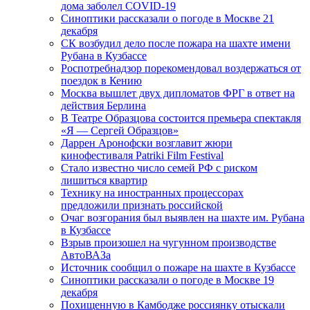
дома заболел COVID-19
Синоптики рассказали о погоде в Москве 21
декабря
СК возбудил дело после пожара на шахте имени
Рубана в Кузбассе
Роспотребнадзор порекомендовал воздержаться от
поездок в Кению
Москва вышлет двух дипломатов ФРГ в ответ на
действия Берлина
В Театре Образцова состоится премьера спектакля
«Я — Сергей Образцов»
Даррен Аронофски возглавит жюри
кинофестиваля Patriki Film Festival
Стало известно число семей РФ с риском
лишиться квартир
Технику на иностранных процессорах
предложили признать российской
Очаг возгорания был выявлен на шахте им. Рубана
в Кузбассе
Взрыв произошел на чугунном производстве
АвтоВАЗа
Источник сообщил о пожаре на шахте в Кузбассе
Синоптики рассказали о погоде в Москве 19
декабря
Похищенную в Камбодже россиянку отыскали