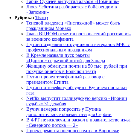
Гарик Сукачев выпустил альбом «Помнишь»
Люся Чеботина разбирается с бойфрендом в
«Запомни»
Рубрика:
Театр
Теневой владелец «Листвяжной» может быть
гражданином Монако
Глава ВЦИОМ отметил рост опасений россиян из-
за военного конфликта
Путин поздравил сотрудников и ветеранов МЧС с
профессиональным праздником
В Кремле назвали пуск ракеты
«Циркон» серьезной нотой для Запада
Женщину обманули почти на 50 тыс. рублей при
покупке билетов в Большой театр
Путин провел телефонный разговор с
президентом Египта
Путин по телефону обсудил с Вучичем поставки
газа
Netflix выпустит голливудскую версию «Иронии
судьбы» 31 декабря
Вучич намерен попросить у Путина
дополнительные объемы газа для Сербии
В ФРГ не исключили раскол в правительстве из-за
«Северного потока — 2»
Проект ремонта оперного театра в Воронеже