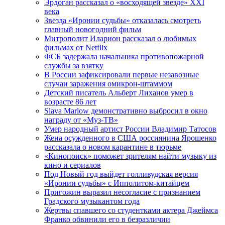
Эрдоган рассказал о «восходящей звезде» XXI
века
Звезда «Иронии судьбы» отказалась смотреть
главный новогодний фильм
Митрополит Иларион рассказал о любимых
фильмах от Netflix
ФСБ задержала начальника противопожарной
службы за взятку
В России зафиксировали первые незавозные
случаи заражения омикрон-штаммом
Детский писатель Альберт Лиханов умер в
возрасте 86 лет
Slava Marlow демонстративно выбросил в окно
награду от «Муз-ТВ»
Умер народный артист России Владимир Татосов
Жена осужденного в США россиянина Ярошенко
рассказала о новом карантине в тюрьме
«Кинопоиск» поможет зрителям найти музыку из
кино и сериалов
Под Новый год выйдет голливудская версия
«Иронии судьбы» с Ипполитом-китайцем
Пригожин выразил несогласие с признанием
Градского музыкантом года
Жертвы спавшего со студентками актера Джеймса
Франко обвинили его в безразличии