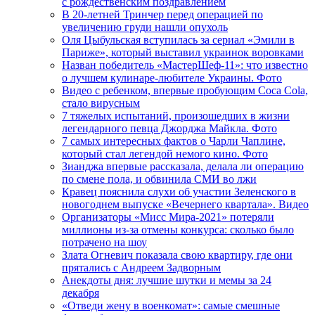
с рождественским поздравлением
В 20-летней Тринчер перед операцией по
увеличению груди нашли опухоль
Оля Цыбульская вступилась за сериал «Эмили в
Париже», который выставил украинок воровками
Назван победитель «МастерШеф-11»: что известно
о лучшем кулинаре-любителе Украины. Фото
Видео с ребенком, впервые пробующим Coca Cola,
стало вирусным
7 тяжелых испытаний, произошедших в жизни
легендарного певца Джорджа Майкла. Фото
7 самых интересных фактов о Чарли Чаплине,
который стал легендой немого кино. Фото
Зианджа впервые рассказала, делала ли операцию
по смене пола, и обвинила СМИ во лжи
Кравец пояснила слухи об участии Зеленского в
новогоднем выпуске «Вечернего квартала». Видео
Организаторы «Мисс Мира-2021» потеряли
миллионы из-за отмены конкурса: сколько было
потрачено на шоу
Злата Огневич показала свою квартиру, где они
прятались с Андреем Задворным
Анекдоты дня: лучшие шутки и мемы за 24
декабря
«Отведи жену в военкомат»: самые смешные