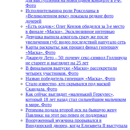
для выступления на новогоднем концерте в РФ.
Фото
Исполнительница роли Роксоланы в
«Великолепном веке» показала редкие фото
дочерей
«Есть осадок»: Олег Кензов обиделся за 3-е место
в финале «Маски». Эксклюзивное интервью
Девушка выпила алкоголь сразу же после
увеличения губ: видео последствий напугало сеть
Карты раскрыты: как прошел финал гипершоу
«Маска». Фото
Джареду Лето – 50: почему секс-символ Голливуда
не стареет и выглядит на 25 лет
В финальном выпуске «Маски» рассекретили
четырех участников. Фото
Назван победитель гипершоу «Маска». Фото
Стало известно, кто скрывался под маской
Скандала. Фото
Как сейчас выглядит «маленький Геркулес»,
который 18 лет назад стал сильнейшим мальчиком
в мире. Фото
Репяхова подала второй иск на бывшую жену
Павлика: на этот раз певец ее поддержал
Вооруженный мужчина прорывался в
Виндзорский дворец, когда Елизавета ІІ выступала