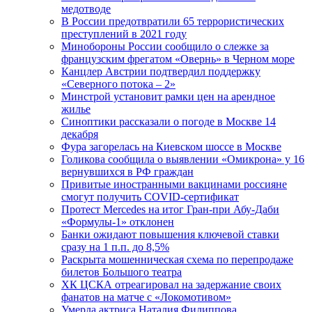
медотводе
В России предотвратили 65 террористических
преступлений в 2021 году
Минобороны России сообщило о слежке за
французским фрегатом «Овернь» в Черном море
Канцлер Австрии подтвердил поддержку
«Северного потока – 2»
Минстрой установит рамки цен на арендное
жилье
Синоптики рассказали о погоде в Москве 14
декабря
Фура загорелась на Киевском шоссе в Москве
Голикова сообщила о выявлении «Омикрона» у 16
вернувшихся в РФ граждан
Привитые иностранными вакцинами россияне
смогут получить COVID-сертификат
Протест Mercedes на итог Гран-при Абу-Даби
«Формулы-1» отклонен
Банки ожидают повышения ключевой ставки
сразу на 1 п.п. до 8,5%
Раскрыта мошенническая схема по перепродаже
билетов Большого театра
ХК ЦСКА отреагировал на задержание своих
фанатов на матче с «Локомотивом»
Умерла актриса Наталия Филиппова