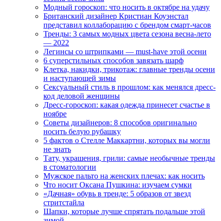
Модный гороскоп: что носить в октябре на удачу
Британский дизайнер Кристиан Коуэнстал
представил коллаборацию с брендом смарт-часов
Тренды: 3 самых модных цвета сезона весна-лето
— 2022
Легинсы со штрипками — must-have этой осени
6 суперстильных способов завязать шарф
Клетка, накидки, трикотаж: главные тренды осени
и наступающей зимы
Сексуальный стиль в прошлом: как менялся дресс-
код деловой женщины
Дресс-гороскоп: какая одежда принесет счастье в
ноябре
Советы дизайнеров: 8 способов оригинально
носить белую рубашку
5 фактов о Стелле Маккартни, которых вы могли
не знать
Тату, украшения, грили: самые необычные тренды
в стоматологии
Мужское пальто на женских плечах: как носить
Что носит Оксана Пушкина: изучаем сумки
«Дачная» обувь в тренде: 5 образов от звезд
стритстайла
Шапки, которые лучше спрятать подальше этой
зимой