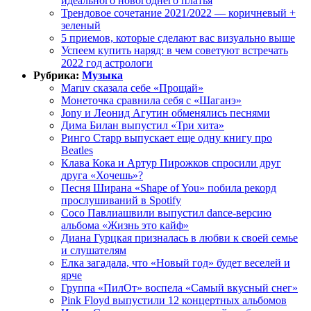
идеального новогоднего платья
Трендовое сочетание 2021/2022 — коричневый +
зеленый
5 приемов, которые сделают вас визуально выше
Успеем купить наряд: в чем советуют встречать
2022 год астрологи
Рубрика:
Музыка
Maruv сказала себе «Прощай»
Монеточка сравнила себя с «Шаганэ»
Jony и Леонид Агутин обменялись песнями
Дима Билан выпустил «Три хита»
Ринго Старр выпускает еще одну книгу про
Beatles
Клава Кока и Артур Пирожков спросили друг
друга «Хочешь»?
Песня Ширана «Shape of You» побила рекорд
прослушиваний в Spotify
Сосо Павлиашвили выпустил dance-версию
альбома «Жизнь это кайф»
Диана Гурцкая призналась в любви к своей семье
и слушателям
Елка загадала, что «Новый год» будет веселей и
ярче
Группа «ПилОт» воспела «Самый вкусный снег»
Pink Floyd выпустили 12 концертных альбомов