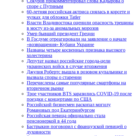
Сокуров прокомментировал слова Кадырова о
споре с Путиным
60-летняя российская актриса снялась в корсете и
чулках для обложки Tatler
Власти Владивостока оценили опасность трещины
в мосту из-за аномальных морозов
Умер бывший президент Греции
В Госдуме отреагировали на заявление о начале
«возвращения» Кубани Украине
Названы четыре косвенных признака высокого
холестерина
Депутат назвал российские города-цели
украинских войск в случае вторжения
Джулия Робертс вышла в розовом купальнике и
вызвала споры о старении
Перечислены самые популярные смартфоны на
вторичном рынке
Трое участников BTS заразились COVID-19 после
поездки с концертами по США
Российский бизнесмен раскопал могилу
Романовых под Екатеринбургом
Российская певица официально стала
пенсионеркой в 44 года
Бастрыкин поговорил с французской певицей о
духовности