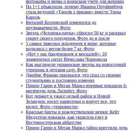
фотожабы и мемы о воинском учете для женщин
На 1+1 объяснили, почему Иванна Онуфрийчук
стала ведущей «Танців з зірками» вместо Тины
Кароль
Виталий Козловский изменился до
неузнаваемости. Фото
Звезда «Человека-паука» сбросил 50 кг и раскрыл
секрет своего похудения. Фото до и после
5 самых тяжелых младенцев в мире, которые
родились с весом более 7 кг. Фото
«Нет у нас бандеровцев и москалей»: 10
знаменитых цитат Вячеслава Чорновола
Как выглядели украинские звезды на новогодний
утренник в детском саду. Фото
Джеймс Франко признался, что спал со своими
студентками и постоянно изменял
Принц Гарри и Меган Маркл впервые показали 6-
месячную дочь Лилибет. Фото
Кот держит в ужасе целый район в Новой
Зеландии: носит наркотики и ворует все, что
видит. Фото «террориста»
Красные банты и рождественские венки: Кейт
Миддлтон показала, как украсила елку в
Вестминстерском аббатстве
Принц Гарри и Меган Маркл тайно крестили дочь