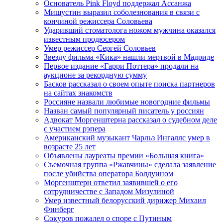
Основатель Pink Floyd поддержал Ассанжа
Мишустин выразил соболезнования в связи с
кончиной режиссера Соловьева
Ударивший стоматолога ножом мужчина оказался
известным продюсером
Умер режиссер Сергей Соловьев
Звезду фильма «Кика» нашли мертвой в Мадриде
Первое издание «Гарри Поттера» продали на
аукционе за рекордную сумму
Басков рассказал о своем опыте поиска партнеров
на сайтах знакомств
Россияне назвали любимые новогодние фильмы
Назван самый популярный писатель у россиян
Адвокат Моргенштерна рассказал о судебном деле
с участием рэпера
Американский музыкант Чарльз Ингаллс умер в
возрасте 25 лет
Объявлены лауреаты премии «Большая книга»
Съемочная группа «Ржавчины» сделала заявление
после убийства оператора Болдуином
Моргенштерн ответил заявившей о его
сотрудничестве с Западом Мизулиной
Умер известный белорусский дирижер Михаил
Финберг
Сокуров пожалел о споре с Путиным