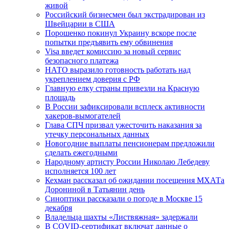
живой
Российский бизнесмен был экстрадирован из
Швейцарии в США
Порошенко покинул Украину вскоре после
попытки предъявить ему обвинения
Visa введет комиссию за новый сервис
безопасного платежа
НАТО выразило готовность работать над
укреплением доверия с РФ
Главную елку страны привезли на Красную
площадь
В России зафиксировали всплеск активности
хакеров-вымогателей
Глава СПЧ призвал ужесточить наказания за
утечку персональных данных
Новогодние выплаты пенсионерам предложили
сделать ежегодными
Народному артисту России Николаю Лебедеву
исполняется 100 лет
Кехман рассказал об ожидании посещения МХАТа
Дорониной в Татьянин день
Синоптики рассказали о погоде в Москве 15
декабря
Владельца шахты «Листвяжная» задержали
В COVID-сертификат включат данные о