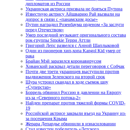
дипломатов из России
Украинская актриса призвала не бояться Путина
Известную актрису Айшварию Рай вызвали на
допрос в связи с «панамским досье»
Путин наградил Розенбаума орденом «За заслуги
перед Отечеством»
Умер последний музыкант оригинального состава
рок-группы Smokie Терри Аттли
Григорий Лепс развелся с Анной Шаплыковой
Один из пионеров хип-хопа Kangol Kid умер от
рака
Брайан Мэй заразился коронавирусом
Хованский раскрыл детали переговоров с Собчак
Почти две трети украинцев выступили против
выдвижения Зеленского на второй срок
Шура устроил скандал в ходе съемок шоу
«Суперстар»
Боррель обвинил Россию в давлении на Европу
из-за «Северного потока-2»
Найден препарат против тяжелой формы COVID-
19
Российской актрисе закрыли въезд на Украину из-
за посещения Крыма
Жерара Депардье обвинили в изнасиловании
Стал известен победитель «Детского