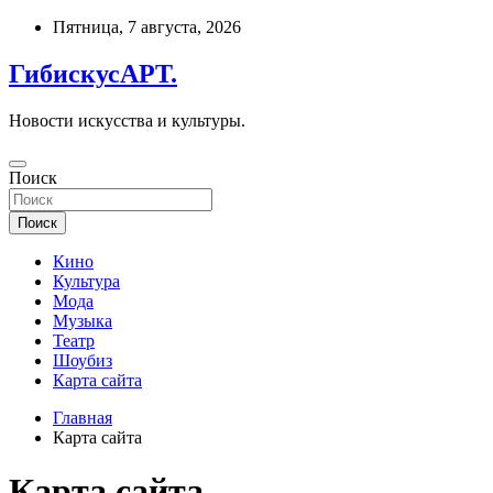
Перейти
Пятница, 7 августа, 2026
к
содержимому
ГибискусАРТ.
Новости искусства и культуры.
Поиск
Поиск
Кино
Культура
Мода
Музыка
Театр
Шоубиз
Карта сайта
Главная
Карта сайта
Карта сайта