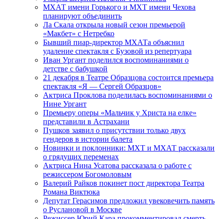
МХАТ имени Горького и МХТ имени Чехова
планируют объединить
Ла Скала открыла новый сезон премьерой
«Макбет» с Нетребко
Бывший пиар-директор МХАТа объяснил
удаление спектакля с Бузовой из репертуара
Иван Ургант поделился воспоминаниями о
детстве с бабушкой
21 декабря в Театре Образцова состоится премьера
спектакля «Я — Сергей Образцов»
Актриса Проклова поделилась воспоминаниями о
Нине Ургант
Премьеру оперы «Мальчик у Христа на елке»
представили в Астрахани
Пушков заявил о присутствии только двух
гендеров в истории балета
Новинки и поклонники: МХТ и МХАТ рассказали
о грядущих переменах
Актриса Нина Усатова рассказала о работе с
режиссером Богомоловым
Валерий Райков покинет пост директора Театра
Романа Виктюка
Депутат Герасимов предложил увековечить память
о Руслановой в Москве
Режиссер Юрий Кара прокомментировал смерть