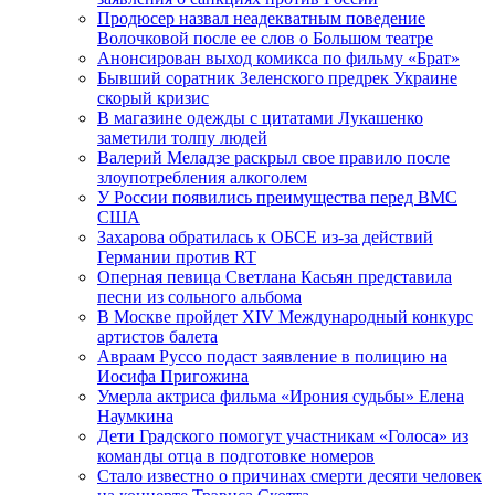
Продюсер назвал неадекватным поведение
Волочковой после ее слов о Большом театре
Анонсирован выход комикса по фильму «Брат»
Бывший соратник Зеленского предрек Украине
скорый кризис
В магазине одежды с цитатами Лукашенко
заметили толпу людей
Валерий Меладзе раскрыл свое правило после
злоупотребления алкоголем
У России появились преимущества перед ВМС
США
Захарова обратилась к ОБСЕ из-за действий
Германии против RT
Оперная певица Светлана Касьян представила
песни из сольного альбома
В Москве пройдет XIV Международный конкурс
артистов балета
Авраам Руссо подаcт заявление в полицию на
Иосифа Пригожина
Умерла актриса фильма «Ирония судьбы» Елена
Наумкина
Дети Градского помогут участникам «Голоса» из
команды отца в подготовке номеров
Стало известно о причинах смерти десяти человек