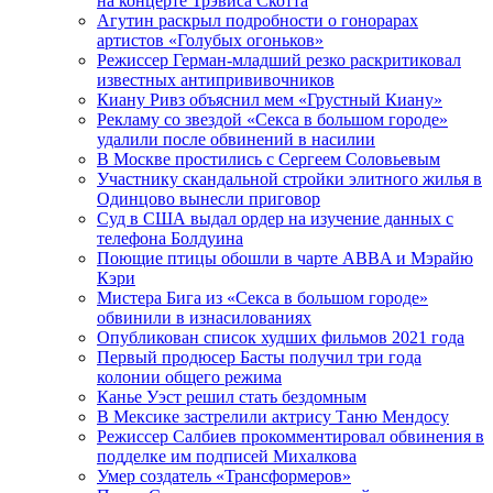
на концерте Трэвиса Скотта
Агутин раскрыл подробности о гонорарах
артистов «Голубых огоньков»
Режиссер Герман-младший резко раскритиковал
известных антипрививочников
Киану Ривз объяснил мем «Грустный Киану»
Рекламу со звездой «Секса в большом городе»
удалили после обвинений в насилии
В Москве простились с Сергеем Соловьевым
Участнику скандальной стройки элитного жилья в
Одинцово вынесли приговор
Суд в США выдал ордер на изучение данных с
телефона Болдуина
Поющие птицы обошли в чарте ABBA и Мэрайю
Кэри
Мистера Бига из «Секса в большом городе»
обвинили в изнасилованиях
Опубликован список худших фильмов 2021 года
Первый продюсер Басты получил три года
колонии общего режима
Канье Уэст решил стать бездомным
В Мексике застрелили актрису Таню Мендосу
Режиссер Салбиев прокомментировал обвинения в
подделке им подписей Михалкова
Умер создатель «Трансформеров»