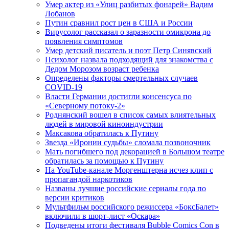
Умер актер из «Улиц разбитых фонарей» Вадим
Лобанов
Путин сравнил рост цен в США и России
Вирусолог рассказал о заразности омикрона до
появления симптомов
Умер детский писатель и поэт Петр Синявский
Психолог назвала подходящий для знакомства с
Дедом Морозом возраст ребенка
Определены факторы смертельных случаев
COVID-19
Власти Германии достигли консенсуса по
«Северному потоку-2»
Роднянский вошел в список самых влиятельных
людей в мировой киноиндустрии
Максакова обратилась к Путину
Звезда «Иронии судьбы» сломала позвоночник
Мать погибшего под декорацией в Большом театре
обратилась за помощью к Путину
На YouTube-канале Моргенштерна исчез клип с
пропагандой наркотиков
Названы лучшие российские сериалы года по
версии критиков
Мультфильм российского режиссера «БоксБалет»
включили в шорт-лист «Оскара»
Подведены итоги фестиваля Bubble Comics Con в