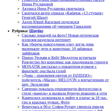
Нины Руслановой
Актриса Нина Русланова скончалась
Скончался актер сериала «Кабачок «13 стульев»
Георгий Шахет
Актер Юрий Васильев поделился
воспоминаниями об умершем Гаркалине
Рубрика:
Шоубиз
Сколько лошадей на фото? Новая оптическая
иллюзия разделила интернет
Как уберечь новогоднюю елку, когда дома
маленькие дети и животные. 10 забавных
лайфхаков
Принц Уильям и Кейт Миддлтон встречали
Рождество без королевы: как праздновали герцоги
MONATIK рассказал о пикантном курьезе с
фанаткой: она была голой
«Дома – оранжерея цветов от DZIDZIO»:
победитель «Маски» MELOVIN о впечатлениях от
шоу. Эксклюзив
Савченко показала откровенную фотосессию в
стиле «ваниль» и вызвала бурную реакцию в сети
Каменских позировала в лифте в платье за 18 тыс.
грн и красных чулках. Фото
Вернулась в 90-е: София Ротару сменила имидж