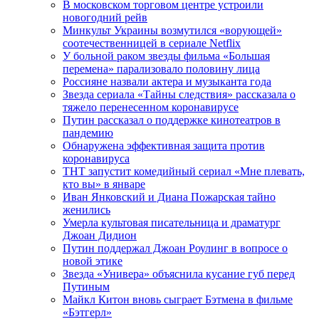
В московском торговом центре устроили
новогодний рейв
Минкульт Украины возмутился «ворующей»
соотечественницей в сериале Netflix
У больной раком звезды фильма «Большая
перемена» парализовало половину лица
Россияне назвали актера и музыканта года
Звезда сериала «Тайны следствия» рассказала о
тяжело перенесенном коронавирусе
Путин рассказал о поддержке кинотеатров в
пандемию
Обнаружена эффективная защита против
коронавируса
ТНТ запустит комедийный сериал «Мне плевать,
кто вы» в январе
Иван Янковский и Диана Пожарская тайно
женились
Умерла культовая писательница и драматург
Джоан Дидион
Путин поддержал Джоан Роулинг в вопросе о
новой этике
Звезда «Универа» объяснила кусание губ перед
Путиным
Майкл Китон вновь сыграет Бэтмена в фильме
«Бэтгерл»