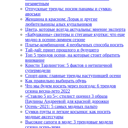
незаметным
Отпускные тренды: носим панамы и сумки-
авоськи
Женщина в красном: Лорак и другие
любительницы алых купальников
Цвета, которые всегда актуальны: мнение эксперта
«Бабушкины» свитеры и стеганые куртки: что еще
модно в осенне-зимнем сезоне
Платье-комбинация: 4 необычных способа носить
Тай-дай: принт прошлого и будущего
Топ 5 трендов осени, на которые стоит обратить
внимание
Кристи Тарлингтон: 5 фактов о нетипичной
супермодели
Спорт-шик: главные тренды наступившей осени
Как правильно выбирать обувь
Что мы будем носить через полгода: 6 трендов
сезона весна-лето 2022
«Ставлю 5 из 5»: стилист оценил 3 образа
Паулины Андреевой для красной дорожки
Осень−2021: 5 самых модных пальто
Сумки-тоуты и легкие косынки: как носить
модные аксессуары
Высокие сапоги в моде: 3 трендовые модели
сезона осень-зима