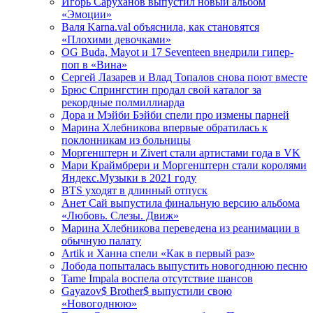
Игорь Саруханов выпустил новый альбом
«Эмоции»
Валя Karna.val объяснила, как становятся
«Плохими девочками»
OG Buda, Mayot и 17 Seventeen внедрили гипер-
поп в «Вина»
Сергей Лазарев и Влад Топалов снова поют вместе
Брюс Спрингстин продал свой каталог за
рекордные полмиллиарда
Дора и Мэйби Бэйби спели про измены парней
Марина Хлебникова впервые обратилась к
поклонникам из больницы
Моргенштерн и Zivert стали артистами года в VK
Мари Краймбрери и Моргенштерн стали королями
Яндекс.Музыки в 2021 году
BTS уходят в длинный отпуск
Анет Сай выпустила финальную версию альбома
«Любовь. Слезы. Движ»
Марина Хлебникова переведена из реанимации в
обычную палату
Artik и Ханна спели «Как в первый раз»
Лобода попыталась выпустить новогоднюю песню
Tame Impala воспела отсутствие шансов
Gayazov$ Brother$ выпустили свою
«Новогоднюю»