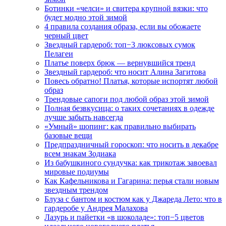
Ботинки «челси» и свитера крупной вязки: что
будет модно этой зимой
4 правила создания образа, если вы обожаете
черный цвет
Звездный гардероб: топ−3 люксовых сумок
Пелагеи
Платье поверх брюк — вернувшийся тренд
Звездный гардероб: что носит Алина Загитова
Повесь обратно! Платья, которые испортят любой
образ
Трендовые сапоги под любой образ этой зимой
Полная безвкусица: о таких сочетаниях в одежде
лучше забыть навсегда
«Умный» шопинг: как правильно выбирать
базовые вещи
Предпраздничный гороскоп: что носить в декабре
всем знакам Зодиака
Из бабушкиного сундучка: как трикотаж завоевал
мировые подиумы
Как Кафельникова и Гагарина: перья стали новым
звездным трендом
Блуза с бантом и костюм как у Джареда Лето: что в
гардеробе у Андрея Малахова
Лазурь и пайетки «в шоколаде»: топ−5 цветов