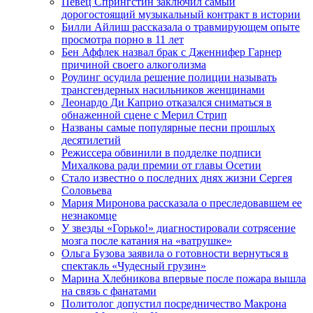
Певец Спрингстин заключил самый
дорогостоящий музыкальный контракт в истории
Билли Айлиш рассказала о травмирующем опыте
просмотра порно в 11 лет
Бен Аффлек назвал брак с Дженнифер Гарнер
причиной своего алкоголизма
Роулинг осудила решение полиции называть
трансгендерных насильников женщинами
Леонардо Ди Каприо отказался сниматься в
обнаженной сцене с Мерил Стрип
Названы самые популярные песни прошлых
десятилетий
Режиссера обвинили в подделке подписи
Михалкова ради премии от главы Осетии
Стало известно о последних днях жизни Сергея
Соловьева
Мария Миронова рассказала о преследовавшем ее
незнакомце
У звезды «Горько!» диагностировали сотрясение
мозга после катания на «ватрушке»
Ольга Бузова заявила о готовности вернуться в
спектакль «Чудесный грузин»
Марина Хлебникова впервые после пожара вышла
на связь с фанатами
Политолог допустил посредничество Макрона