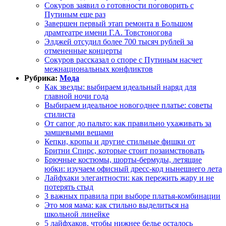
Сокуров заявил о готовности поговорить с
Путиным еще раз
Завершен первый этап ремонта в Большом
драмтеатре имени Г.А. Товстоногова
Элджей отсудил более 700 тысяч рублей за
отмененные концерты
Сокуров рассказал о споре с Путиным насчет
межнациональных конфликтов
Рубрика:
Мода
Как звезды: выбираем идеальный наряд для
главной ночи года
Выбираем идеальное новогоднее платье: советы
стилиста
От сапог до пальто: как правильно ухаживать за
замшевыми вещами
Кепки, кропы и другие стильные фишки от
Бритни Спирс, которые стоит позаимствовать
Брючные костюмы, шорты-бермуды, летящие
юбки: изучаем офисный дресс-код нынешнего лета
Лайфхаки элегантности: как пережить жару и не
потерять стыд
3 важных правила при выборе платья-комбинации
Это моя мама: как стильно выделиться на
школьной линейке
5 лайфхаков, чтобы нижнее белье осталось