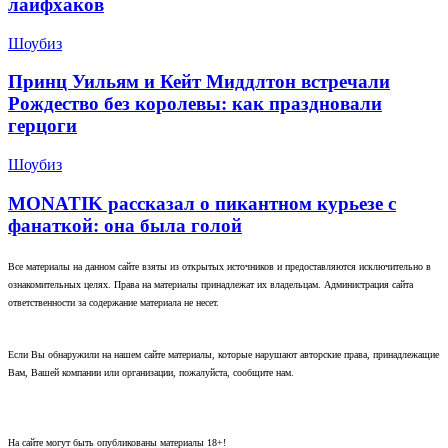
лайфхаков
Шоубиз
Принц Уильям и Кейт Миддлтон встречали
Рождество без королевы: как праздновали
герцоги
Шоубиз
MONATIK рассказал о пикантном курьезе с
фанаткой: она была голой
Все материалы на данном сайте взяты из открытых источников и предоставляются исключительно в
ознакомительных целях. Права на материалы принадлежат их владельцам. Администрация сайта
ответственности за содержание материала не несет.
Если Вы обнаружили на нашем сайте материалы, которые нарушают авторские права, принадлежащие
Вам, Вашей компании или организации, пожалуйста, сообщите нам.
На сайте могут быть опубликованы материалы 18+!