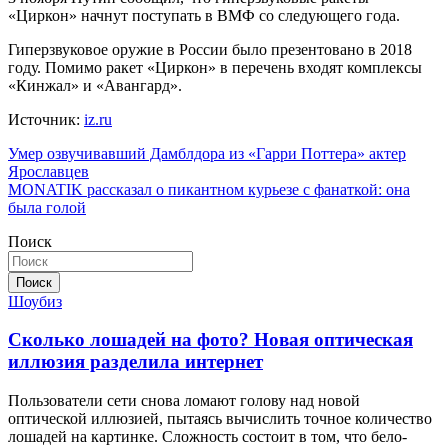
«Циркон» начнут поступать в ВМФ со следующего года.
Гиперзвуковое оружие в России было презентовано в 2018
году. Помимо ракет «Циркон» в перечень входят комплексы
«Кинжал» и «Авангард».
Источник:
iz.ru
Навигация
Умер озвучивавший Дамблдора из «Гарри Поттера» актер
Ярославцев
по
MONATIK рассказал о пикантном курьезе с фанаткой: она
записям
была голой
Поиск
Поиск
Шоубиз
Сколько лошадей на фото? Новая оптическая
иллюзия разделила интернет
Пользователи сети снова ломают голову над новой
оптической иллюзией, пытаясь вычислить точное количество
лошадей на картинке. Сложность состоит в том, что бело-