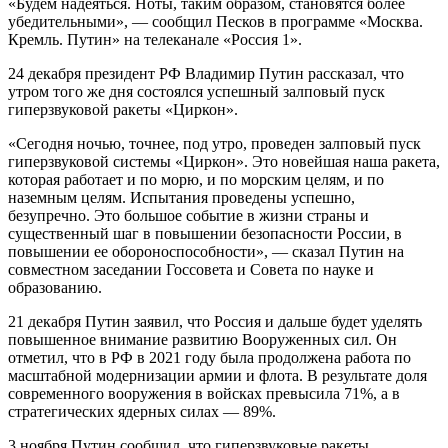
«Будем надеяться. Ноты, таким образом, становятся более
убедительными», — сообщил Песков в программе «Москва.
Кремль. Путин» на телеканале «Россия 1».
24 декабря президент РФ Владимир Путин рассказал, что
утром того же дня состоялся успешный залповый пуск
гиперзвуковой ракеты «Циркон».
«Сегодня ночью, точнее, под утро, проведен залповый пуск
гиперзвуковой системы «Циркон». Это новейшая наша ракета,
которая работает и по морю, и по морским целям, и по
наземным целям. Испытания проведены успешно,
безупречно. Это большое событие в жизни страны и
существенный шаг в повышении безопасности России, в
повышении ее обороноспособности», — сказал Путин на
совместном заседании Госсовета и Совета по науке и
образованию.
21 декабря Путин заявил, что Россия и дальше будет уделять
повышенное внимание развитию Вооруженных сил. Он
отметил, что в РФ в 2021 году была продолжена работа по
масштабной модернизации армии и флота. В результате доля
современного вооружения в войсках превысила 71%, а в
стратегических ядерных силах — 89%.
3 ноября Путин сообщил, что гиперзвуковые ракеты