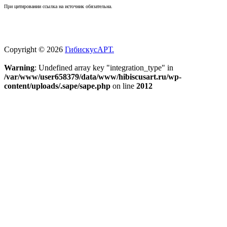
При цитировании ссылка на источник обязательна.
Copyright © 2026
ГибискусАРТ.
Warning
: Undefined array key "integration_type" in
/var/www/user658379/data/www/hibiscusart.ru/wp-
content/uploads/.sape/sape.php
on line
2012