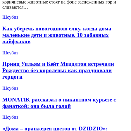
коричневые животные стоят на фоне заснеженных гор и
сливаются…
Шоубиз
Как уберечь новогоднюю елку, когда дома
маленькие дети и животные. 10 забавных
лайфхаков
Шоубиз
Принц Уильям и Кейт Миддлтон встречали
Рождество без королевы: как праздновали
герцоги
Шоубиз
MONATIK рассказал о пикантном курьезе с
фанаткой: она была голой
Шоубиз
«Дома – оранжерея цветов от DZIDZIO»: