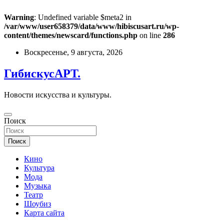
Warning
: Undefined variable $meta2 in
/var/www/user658379/data/www/hibiscusart.ru/wp-
content/themes/newscard/functions.php
on line
286
Перейти
Воскресенье, 9 августа, 2026
к
содержимому
ГибискусАРТ.
Новости искусства и культуры.
Поиск
Поиск
Кино
Культура
Мода
Музыка
Театр
Шоубиз
Карта сайта