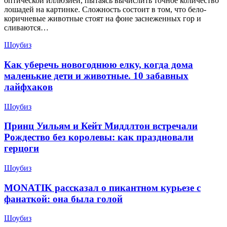
оптической иллюзией, пытаясь вычислить точное количество
лошадей на картинке. Сложность состоит в том, что бело-
коричневые животные стоят на фоне заснеженных гор и
сливаются…
Шоубиз
Как уберечь новогоднюю елку, когда дома
маленькие дети и животные. 10 забавных
лайфхаков
Шоубиз
Принц Уильям и Кейт Миддлтон встречали
Рождество без королевы: как праздновали
герцоги
Шоубиз
MONATIK рассказал о пикантном курьезе с
фанаткой: она была голой
Шоубиз