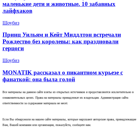
маленькие дети и животные. 10 забавных
лайфхаков
Шоубиз
Принц Уильям и Кейт Миддлтон встречали
Рождество без королевы: как праздновали
герцоги
Шоубиз
MONATIK рассказал о пикантном курьезе с
фанаткой: она была голой
Все материалы на данном сайте взяты из открытых источников и предоставляются исключительно в
ознакомительных целях. Права на материалы принадлежат их владельцам. Администрация сайта
ответственности за содержание материала не несет.
Если Вы обнаружили на нашем сайте материалы, которые нарушают авторские права, принадлежащие
Вам, Вашей компании или организации, пожалуйста, сообщите нам.