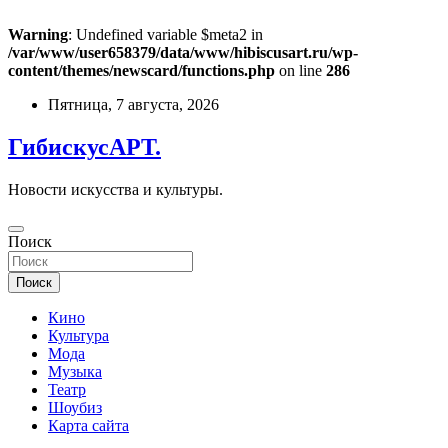
Warning
: Undefined variable $meta2 in
/var/www/user658379/data/www/hibiscusart.ru/wp-
content/themes/newscard/functions.php
on line
286
Перейти
Пятница, 7 августа, 2026
к
содержимому
ГибискусАРТ.
Новости искусства и культуры.
Поиск
Поиск
Кино
Культура
Мода
Музыка
Театр
Шоубиз
Карта сайта