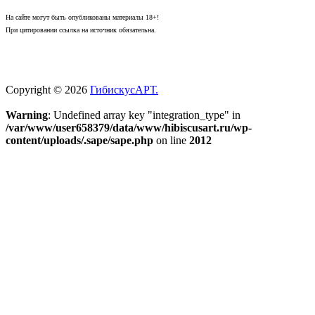
На сайте могут быть опубликованы материалы 18+!
При цитировании ссылка на источник обязательна.
Copyright © 2026
ГибискусАРТ.
Warning
: Undefined array key "integration_type" in
/var/www/user658379/data/www/hibiscusart.ru/wp-
content/uploads/.sape/sape.php
on line
2012