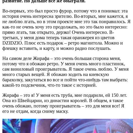
развитие. Но дальше все же обыграли.
Во-первых, это был просто фурор, потому что я понимал: эта
история очень интересна зрителю. Во-вторых, мне кажется, я
не люблю лгать, но в этом проекте мне это так понравилось. Я
как-то не очень хочу это продолжать, но это было интересно:
прямо лгать, так открыто, дерзко! Очень интересно. В-
третьих, у меня дома теперь такая оранжерея из цветов
DZIDZIO. Плюс есть подарок – ретро магнитола. Можно и
флешку вставить, и карту, и можно радио послушать.
На самом деле Жирафа – это очень большая сторона меня,
потому что я обожаю ретро. У меня очень много пластинок,
сам виниловый проигрыватель. Я такое очень люблю. У меня
много старых вещей. Я обожаю ходить на киевскую
барахолку, закутаться во все и пойти что-нибудь там выбрать:
какой-то подсвечник, что-то такое с историей.
Жирафа – это я! У меня есть труба, мне подарили, ей 150 лет.
Она из Швейцарии, из династии королей. В общем, я такое
очень обожаю, потому проигрыватель – это для меня все! Я
его не отдам, когда сниму маску.