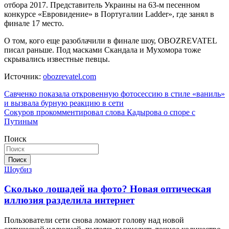
отбора 2017. Представитель Украины на 63-м песенном
конкурсе «Евровидение» в Португалии Ladder», где занял в
финале 17 место.
О том, кого еще разоблачили в финале шоу, OBOZREVATEL
писал раньше. Под масками Скандала и Мухомора тоже
скрывались известные певцы.
Источник:
obozrevatel.com
Навигация
Савченко показала откровенную фотосессию в стиле «ваниль»
и вызвала бурную реакцию в сети
по
Сокуров прокомментировал слова Кадырова о споре с
записям
Путиным
Поиск
Поиск
Шоубиз
Сколько лошадей на фото? Новая оптическая
иллюзия разделила интернет
Пользователи сети снова ломают голову над новой