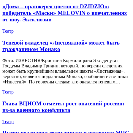
«Дома – оранжерея цветов от DZIDZIO»:
победитель «Маски» MELOVIN о впечатлениях
от шоу. Эксклюзив
Театр
Теневой владелец «Листвяжной» может быть
гражданином Монако
Фото: ИЗВЕСТИЯ/Кристина Кормилицына Экс-депутат
Госдумы Владимир Гридин, который, по версии следствия,
может быть крупнейшим владельцем шахты «Листвяжная»,
вероятно, является подданным Монако, сообщили источники
«Известий». По горючим следам: кто оказался теневым…
Театр
Глава ВЦИОМ отметил рост опасений россиян
из-за военного конфликта
Театр
Путин поздравил сотрудников и ветеранов МЧС