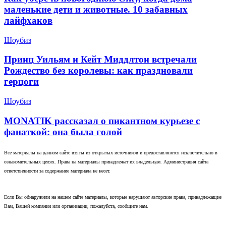
маленькие дети и животные. 10 забавных
лайфхаков
Шоубиз
Принц Уильям и Кейт Миддлтон встречали
Рождество без королевы: как праздновали
герцоги
Шоубиз
MONATIK рассказал о пикантном курьезе с
фанаткой: она была голой
Все материалы на данном сайте взяты из открытых источников и предоставляются исключительно в
ознакомительных целях. Права на материалы принадлежат их владельцам. Администрация сайта
ответственности за содержание материала не несет.
Если Вы обнаружили на нашем сайте материалы, которые нарушают авторские права, принадлежащие
Вам, Вашей компании или организации, пожалуйста, сообщите нам.