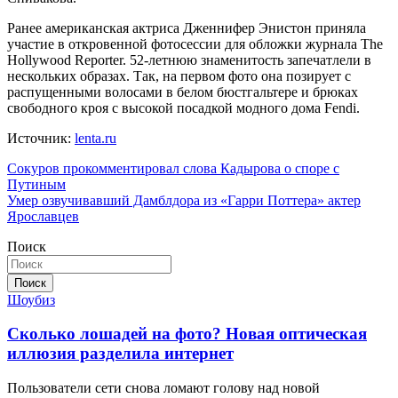
Ранее американская актриса Дженнифер Энистон приняла
участие в откровенной фотосессии для обложки журнала The
Hollywood Reporter. 52-летнюю знаменитость запечатлели в
нескольких образах. Так, на первом фото она позирует c
распущенными волосами в белом бюстгальтере и брюках
свободного кроя с высокой посадкой модного дома Fendi.
Источник:
lenta.ru
Навигация
Сокуров прокомментировал слова Кадырова о споре с
Путиным
по
Умер озвучивавший Дамблдора из «Гарри Поттера» актер
записям
Ярославцев
Поиск
Поиск
Шоубиз
Сколько лошадей на фото? Новая оптическая
иллюзия разделила интернет
Пользователи сети снова ломают голову над новой