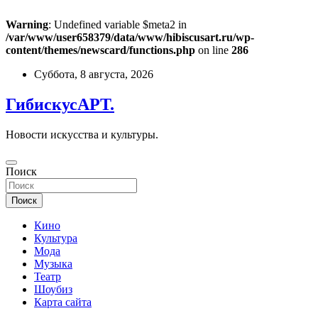
Warning
: Undefined variable $meta2 in
/var/www/user658379/data/www/hibiscusart.ru/wp-
content/themes/newscard/functions.php
on line
286
Перейти
Суббота, 8 августа, 2026
к
содержимому
ГибискусАРТ.
Новости искусства и культуры.
Поиск
Поиск
Кино
Культура
Мода
Музыка
Театр
Шоубиз
Карта сайта