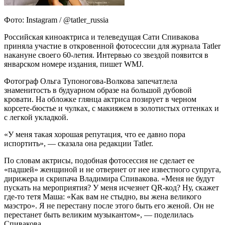
Фото: Instagram / @tatler_russia
Российская киноактриса и телеведущая Сати Спивакова
приняла участие в откровенной фотосессии для журнала Tatler
накануне своего 60-летия. Интервью со звездой появится в
январском номере издания, пишет WMJ.
Фотограф Ольга Тупоногова-Волкова запечатлела
знаменитость в будуарном образе на большой дубовой
кровати. На обложке глянца актриса позирует в черном
корсете-бюстье и чулках, с макияжем в золотистых оттенках и
с легкой укладкой.
«У меня такая хорошая репутация, что ее давно пора
испортить», — сказала она редакции Tatler.
По словам актрисы, подобная фотосессия не сделает ее
«падшей» женщиной и не отвернет от нее известного супруга,
дирижера и скрипача Владимира Спивакова. «Меня не будут
пускать на мероприятия? У меня исчезнет QR-код? Ну, скажет
где-то тетя Маша: «Как вам не стыдно, вы жена великого
маэстро». Я не перестану после этого быть его женой. Он не
перестанет быть великим музыкантом», — поделилась
Спивакова.