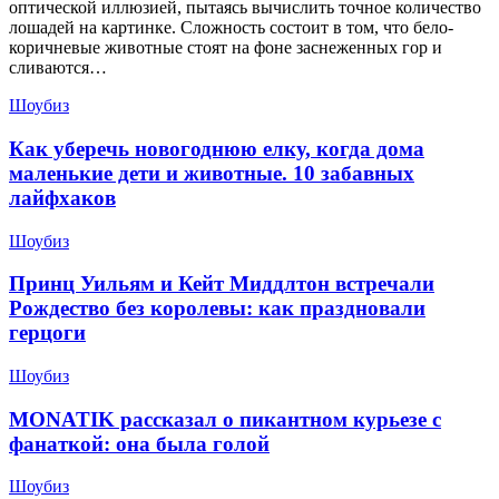
оптической иллюзией, пытаясь вычислить точное количество
лошадей на картинке. Сложность состоит в том, что бело-
коричневые животные стоят на фоне заснеженных гор и
сливаются…
Шоубиз
Как уберечь новогоднюю елку, когда дома
маленькие дети и животные. 10 забавных
лайфхаков
Шоубиз
Принц Уильям и Кейт Миддлтон встречали
Рождество без королевы: как праздновали
герцоги
Шоубиз
MONATIK рассказал о пикантном курьезе с
фанаткой: она была голой
Шоубиз