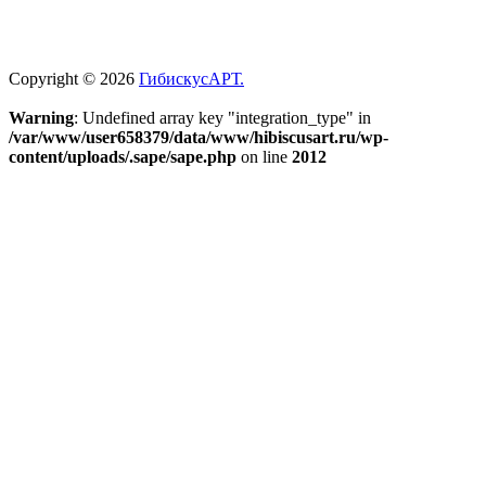
Copyright © 2026
ГибискусАРТ.
Warning
: Undefined array key "integration_type" in
/var/www/user658379/data/www/hibiscusart.ru/wp-
content/uploads/.sape/sape.php
on line
2012