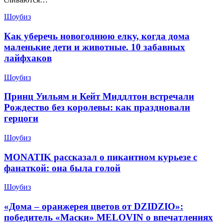
Шоубиз
Как уберечь новогоднюю елку, когда дома
маленькие дети и животные. 10 забавных
лайфхаков
Шоубиз
Принц Уильям и Кейт Миддлтон встречали
Рождество без королевы: как праздновали
герцоги
Шоубиз
MONATIK рассказал о пикантном курьезе с
фанаткой: она была голой
Шоубиз
«Дома – оранжерея цветов от DZIDZIO»:
победитель «Маски» MELOVIN о впечатлениях