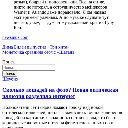
розы»), бодрый и попсовенький. Все на стиле,
никто не потерял, а сотрудничество мейджоров
Warner и Atlantic даже порадовало. Я бы назвал
эксперимент удачным. А по музыке слушать тут
нечего, увы», — думает музыкальный критик Гуру
Кен.
newsmuz.com
Навигация
Дима Билан выпустил «Три хита»
Монеточка сравнила себя с «Шаганэ»
по
Поиск
записям
Поиск
Шоубиз
Сколько лошадей на фото? Новая оптическая
иллюзия разделила интернет
Пользователи сети снова ломают голову над новой
оптической иллюзией, пытаясь вычислить точное количество
лошадей на картинке. Сложность состоит в том, что бело-
коричневые животные стоят на фоне заснеженных гор и
сливаются…