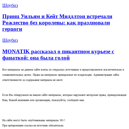
Шоубиз
Принц Уильям и Кейт Миддлтон встречали
Рождество без королевы: как праздновали
герцоги
Шоубиз
MONATIK рассказал о пикантном курьезе с
фанаткой: она была голой
Все материалы на данном сайте взяты из открытых источников и предоставляются исключительно в
ознакомительных целях. Права на материалы принадлежат их владельцам. Администрация сайта
ответственности за содержание материала не несет.
Если Вы обнаружили на нашем сайте материалы, которые нарушают авторские права, принадлежащие
Вам, Вашей компании или организации, пожалуйста, сообщите нам.
На сайте могут быть опубликованы материалы 18+!
При цитировании ссылка на источник обязательна.