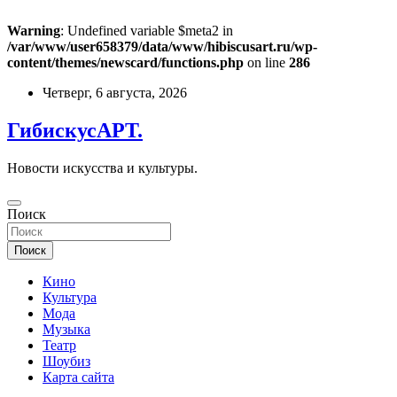
Warning
: Undefined variable $meta2 in
/var/www/user658379/data/www/hibiscusart.ru/wp-
content/themes/newscard/functions.php
on line
286
Перейти
Четверг, 6 августа, 2026
к
содержимому
ГибискусАРТ.
Новости искусства и культуры.
Поиск
Поиск
Кино
Культура
Мода
Музыка
Театр
Шоубиз
Карта сайта