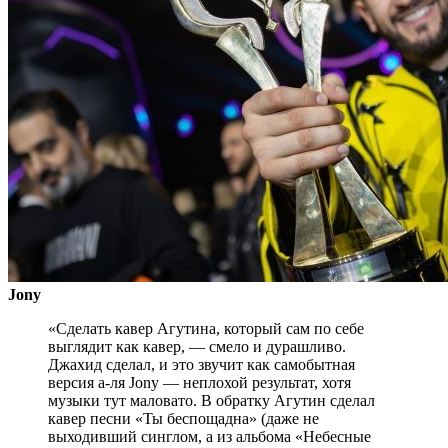
Jony
«Сделать кавер Агутина, который сам по себе
выглядит как кавер, — смело и дурашливо.
Джахид сделал, и это звучит как самобытная
версия а-ля Jony — неплохой результат, хотя
музыки тут маловато. В обратку Агутин сделал
кавер песни «Ты беспощадна» (даже не
выходивший синглом, а из альбома «Небесные