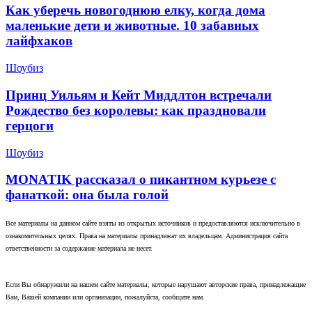
Как уберечь новогоднюю елку, когда дома
маленькие дети и животные. 10 забавных
лайфхаков
Шоубиз
Принц Уильям и Кейт Миддлтон встречали
Рождество без королевы: как праздновали
герцоги
Шоубиз
MONATIK рассказал о пикантном курьезе с
фанаткой: она была голой
Все материалы на данном сайте взяты из открытых источников и предоставляются исключительно в
ознакомительных целях. Права на материалы принадлежат их владельцам. Администрация сайта
ответственности за содержание материала не несет.
Если Вы обнаружили на нашем сайте материалы, которые нарушают авторские права, принадлежащие
Вам, Вашей компании или организации, пожалуйста, сообщите нам.