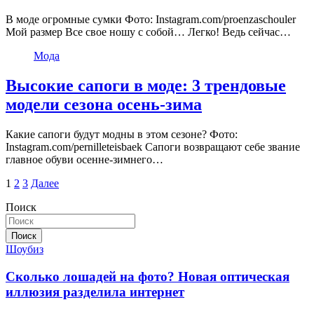
В моде огромные сумки Фото: Instagram.com/proenzaschouler
Мой размер Все свое ношу с собой… Легко! Ведь сейчас…
Мода
Высокие сапоги в моде: 3 трендовые
модели сезона осень-зима
Какие сапоги будут модны в этом сезоне? Фото:
Instagram.com/pernilleteisbaek Сапоги возвращают себе звание
главное обуви осенне-зимнего…
Пагинация
1
2
3
Далее
записей
Поиск
Поиск
Шоубиз
Сколько лошадей на фото? Новая оптическая
иллюзия разделила интернет