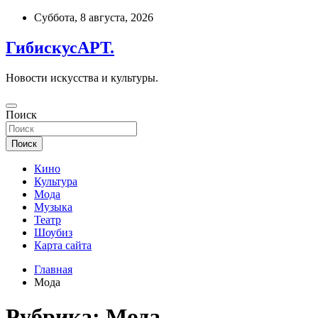
Перейти
Суббота, 8 августа, 2026
к
содержимому
ГибискусАРТ.
Новости искусства и культуры.
Поиск
Поиск
Кино
Культура
Мода
Музыка
Театр
Шоубиз
Карта сайта
Главная
Мода
Рубрика:
Мода