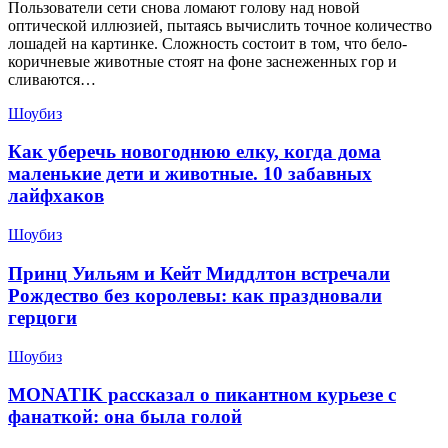
Пользователи сети снова ломают голову над новой
оптической иллюзией, пытаясь вычислить точное количество
лошадей на картинке. Сложность состоит в том, что бело-
коричневые животные стоят на фоне заснеженных гор и
сливаются…
Шоубиз
Как уберечь новогоднюю елку, когда дома
маленькие дети и животные. 10 забавных
лайфхаков
Шоубиз
Принц Уильям и Кейт Миддлтон встречали
Рождество без королевы: как праздновали
герцоги
Шоубиз
MONATIK рассказал о пикантном курьезе с
фанаткой: она была голой