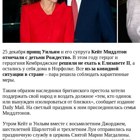
25 декабря
принц Уильям
и его супруга
Кейт Миддлтон
отмечали с детьми Рождество.
В этом году герцог и
герцогиня Кембриджские
решили не ехать к Елизавете II
, а
остались у себя дома в Норфолке. Все
из-за ковидной
ситуации в стране
– пара решила соблюдать карантинные
меры.
Таким образом наследники британского престола хотели
поддержать свой народ и воздать должное «тем, кто одинок
или вынужден изолироваться от близких», сообщает издание
Daily Mail. На светлый праздник к ним присоединилась семья
Миддлтонов.
Утром Кейт и Уильям вместе с восьмилетним Джорджем,
шестилетней Шарлоттой и трехлетним Луи отправились на
праздничную службу в церковь Святой Марии Магдалины.