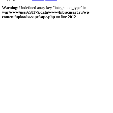
Warning
: Undefined array key "integration_type" in
/var/www/user658379/data/www/hibiscusart.ru/wp-
content/uploads/.sape/sape.php
on line
2012