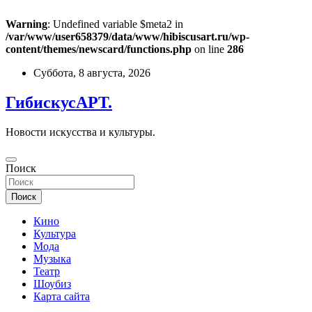
Warning
: Undefined variable $meta2 in
/var/www/user658379/data/www/hibiscusart.ru/wp-
content/themes/newscard/functions.php
on line
286
Перейти
Суббота, 8 августа, 2026
к
содержимому
ГибискусАРТ.
Новости искусства и культуры.
Поиск
Поиск
Кино
Культура
Мода
Музыка
Театр
Шоубиз
Карта сайта