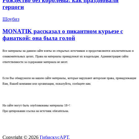
Рождество без королевы: как праздновали
герцоги
Шоубиз
MONATIK рассказал о пикантном курьезе с
фанаткой: она была голой
Все материалы на данном сайте взяты из открытых источников и предоставляются исключительно в
ознакомительных целях. Права на материалы принадлежат их владельцам. Администрация сайта
ответственности за содержание материала не несет.
Если Вы обнаружили на нашем сайте материалы, которые нарушают авторские права, принадлежащие
Вам, Вашей компании или организации, пожалуйста, сообщите нам.
На сайте могут быть опубликованы материалы 18+!
При цитировании ссылка на источник обязательна.
Copyright © 2026
ГибискусАРТ.