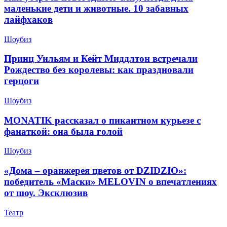
маленькие дети и животные. 10 забавных
лайфхаков
Шоубиз
Принц Уильям и Кейт Миддлтон встречали
Рождество без королевы: как праздновали
герцоги
Шоубиз
MONATIK рассказал о пикантном курьезе с
фанаткой: она была голой
Шоубиз
«Дома – оранжерея цветов от DZIDZIO»:
победитель «Маски» MELOVIN о впечатлениях
от шоу. Эксклюзив
Театр