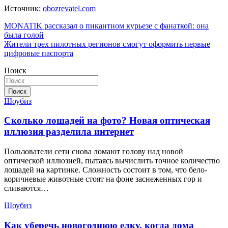
Источник:
obozrevatel.com
Навигация
MONATIK рассказал о пикантном курьезе с фанаткой: она
была голой
по
Жители трех пилотных регионов смогут оформить первые
записям
цифровые паспорта
Поиск
Поиск
Шоубиз
Сколько лошадей на фото? Новая оптическая
иллюзия разделила интернет
Пользователи сети снова ломают голову над новой
оптической иллюзией, пытаясь вычислить точное количество
лошадей на картинке. Сложность состоит в том, что бело-
коричневые животные стоят на фоне заснеженных гор и
сливаются…
Шоубиз
Как уберечь новогоднюю елку, когда дома