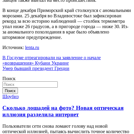
Зайцев также выехал на место происшествия.
В конце декабря Приморский край столкнулся с аномальными
морозами. 25 декабря во Владивостоке был зафиксирован
рекорд за всю историю наблюдений — столбик термометра
упал ниже 26 градусов, а в пригороде города — ниже 30. Из-
за аномального похолодания в крае было объявлено
штормовое предупреждение.
Источник:
lenta.ru
Навигация
В Госдуме отреагировали на заявление о начале
«возвращения» Кубани Украине
по
Умер бывший президент Греции
записям
Поиск
Поиск
Шоубиз
Сколько лошадей на фото? Новая оптическая
иллюзия разделила интернет
Пользователи сети снова ломают голову над новой
оптической иллюзией, пытаясь вычислить точное количество