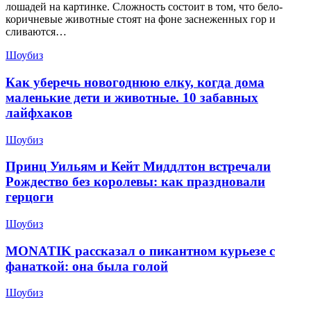
лошадей на картинке. Сложность состоит в том, что бело-
коричневые животные стоят на фоне заснеженных гор и
сливаются…
Шоубиз
Как уберечь новогоднюю елку, когда дома
маленькие дети и животные. 10 забавных
лайфхаков
Шоубиз
Принц Уильям и Кейт Миддлтон встречали
Рождество без королевы: как праздновали
герцоги
Шоубиз
MONATIK рассказал о пикантном курьезе с
фанаткой: она была голой
Шоубиз