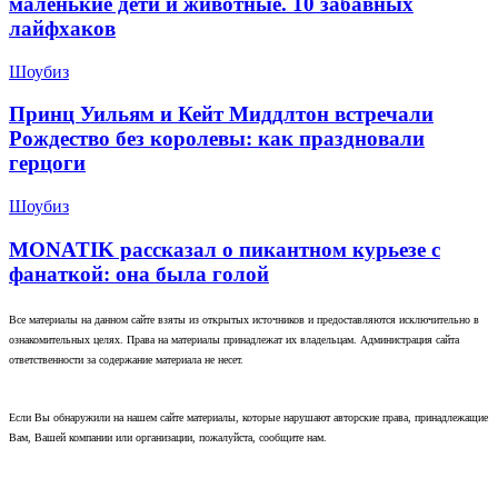
маленькие дети и животные. 10 забавных
лайфхаков
Шоубиз
Принц Уильям и Кейт Миддлтон встречали
Рождество без королевы: как праздновали
герцоги
Шоубиз
MONATIK рассказал о пикантном курьезе с
фанаткой: она была голой
Все материалы на данном сайте взяты из открытых источников и предоставляются исключительно в
ознакомительных целях. Права на материалы принадлежат их владельцам. Администрация сайта
ответственности за содержание материала не несет.
Если Вы обнаружили на нашем сайте материалы, которые нарушают авторские права, принадлежащие
Вам, Вашей компании или организации, пожалуйста, сообщите нам.