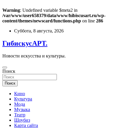
Warning
: Undefined variable $meta2 in
/var/www/user658379/data/www/hibiscusart.ru/wp-
content/themes/newscard/functions.php
on line
286
Перейти
Суббота, 8 августа, 2026
к
содержимому
ГибискусАРТ.
Новости искусства и культуры.
Поиск
Поиск
Кино
Культура
Мода
Музыка
Театр
Шоубиз
Карта сайта